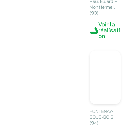
Paul Éluard –
Montfermeil
(93)
Voir la
réalisati
on
FONTENAY-
SOUS-BOIS
(94)