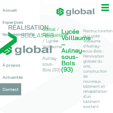
Accueil
> OPC
> MOEX
Expertises
RÉALISATION
Global
/
Lycée
Restructuration
SCOLAIRES
Nos réalisations
Réalisations
>
du Lycée
Hospitalier
Voillaume
/
Lycée
Voillaume
>
Bureaux / Tertiaire
–
d’Aulnay-
Voillaume
>
Scolaires
Aulnay-
sous-Bois :
–
>
Équipements
sous-
Rénovation
Aulnay-
sportifs
globale du
Bois
sous-
À propos
>
Historique
site,
Culturel
(93)
Bois (93)
construction
>
Logements
Valeurs
de
Actualités
Voir toutes les réalisations
>
Autres
nouveaux
Équipe
bâtiment et
Contact
Nous rejoindre
réhabilitation
d’un
bâtiment
existant.