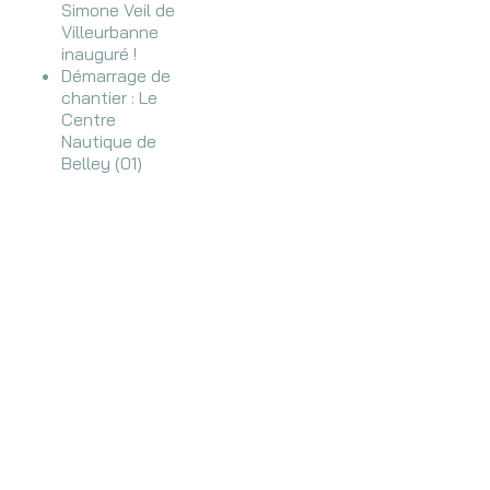
Simone Veil de
Villeurbanne
inauguré !
Démarrage de
chantier : Le
Centre
Nautique de
Belley (01)
Un chantier
impressionnant
à la Part Dieu :
le projet mixte
M+
Visite de
chantiers de
l’équipe
lyonnaise
Avancement
du Chantier :
établissement
scolaire / ERP
Réception de