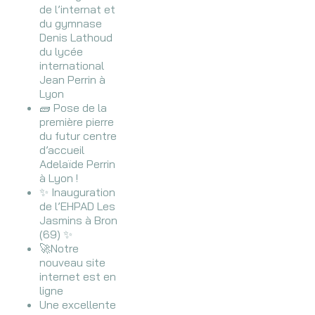
de l’internat et
du gymnase
Denis Lathoud
du lycée
international
Jean Perrin à
Lyon
🧱 Pose de la
première pierre
du futur centre
d’accueil
Adelaïde Perrin
à Lyon !
✨ Inauguration
de l’EHPAD Les
Jasmins à Bron
(69) ✨
🚀Notre
nouveau site
internet est en
ligne
Une excellente