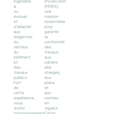
ingénierie
d’Exécution
a
(MOEX),
su
une
évoluer
mission
et
essentielle
s’adapter
pour
aux
garantir
exigences
la
du
conformité
secteur
des
du
travaux
bâtiment
aux
et
cahiers
des
des
travaux
charges,
publics.
aux
Fort
plans
de
et
cette
aux
expérience,
normes
nous
en
avons
vigueur.
progressivement
Cette