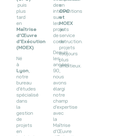
puis
des
en
plus
interventions
OPC
tard
sur
et
en
les
MOEX
Maîtrise
projets
au
d’Œuvre
de
service
d’Exécution
construction.
de
(MOEX)
.
projets
Depuis
toujours
Né
les
plus
à
années
ambitieux.
Lyon
,
90,
notre
nous
bureau
avons
d’études
élargi
spécialisé
notre
dans
champ
la
d’expertise
gestion
avec
de
la
projets
Maîtrise
en
d’Œuvre