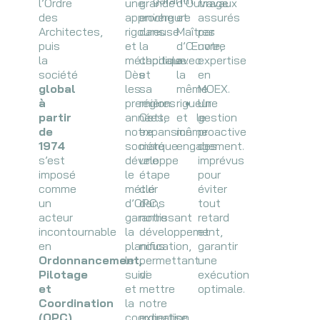
garantit
l’Ordre
une
grande
d’Ouvrage
travaux
et
:
des
approche
envergure
et
assurés
l’Ordre
Architectes,
rigoureuse
dans
Maîtres
par
des
puis
et
la
d’Œuvre,
notre
Architectes
la
méthodique.
capitale
avec
expertise
société
Dès
et
la
en
global
les
sa
même
MOEX.
à
premières
région.
rigueur
Une
partir
années,
Cette
et le
gestion
de
notre
expansion
même
proactive
1974
société
marque
engagement.
des
s’est
développe
une
imprévus
imposé
le
étape
pour
comme
métier
clé
éviter
un
d’OPC,
dans
tout
acteur
garantissant
notre
retard
incontournable
la
développement,
et
en
planification,
nous
garantir
Ordonnancement,
le
permettant
une
Pilotage
suivi
de
exécution
et
et
mettre
optimale.
Coordination
la
notre
(OPC)
coordination
expertise