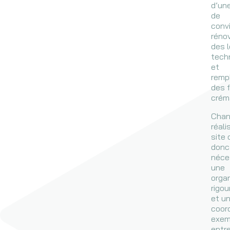
d’une
de
convi
réno
des 
tech
et
remp
des 
crém
Chan
réali
site
donc
néce
une
orga
rigo
et u
coor
exem
entr