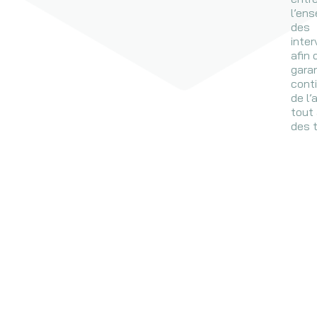
l’en
des
inte
afin 
garan
conti
de l’
tout 
des 