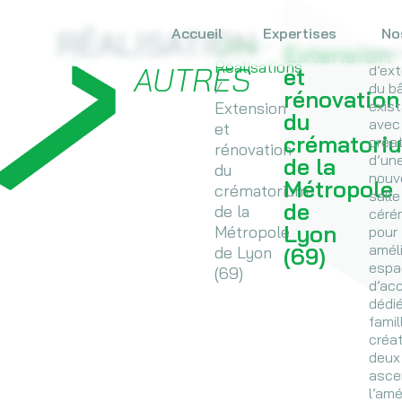
RÉALISATION
Accueil
Expertises
No
Global
/
Extension
Chan
Réalisations
AUTRES
d’ex
et
/
du b
rénovation
exis
Extension
du
avec
et
crématori
créa
rénovation
d’un
de la
du
nouv
Métropole
crématorium
salle
de
de la
céré
Lyon
Métropole
pour
améli
de Lyon
(69)
espa
(69)
d’acc
dédi
famil
créa
deux
asce
l’am