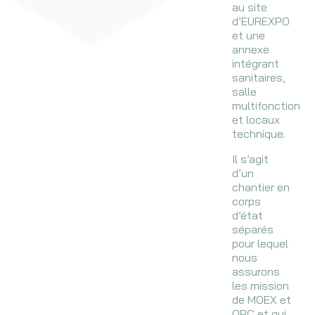
au site
d’EUREXPO
et une
annexe
intégrant
sanitaires,
salle
multifonction
et locaux
technique.
Il s’agit
d’un
chantier en
corps
d’état
séparés
pour lequel
nous
assurons
les mission
de MOEX et
OPC et qui