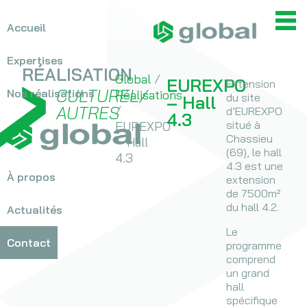
Accueil
> OPC
> MOEX
Expertises
RÉALISATION
Global
/
EUREXPO
Extension
CULTUREL
/
Nos réalisations
Réalisations
>
du site
Hospitalier
– Hall
AUTRES
/
d’EUREXPO
>
Bureaux / Tertiaire
4.3
situé à
EUREXPO
>
Scolaires
Chassieu
– Hall
>
Équipements
(69), le hall
4.3
sportifs
4.3 est une
À propos
>
Historique
extension
Culturel
de 7500m²
>
Logements
Valeurs
du hall 4.2.
Actualités
Voir toutes les réalisations
>
Autres
Équipe
Le
Contact
programme
Nous rejoindre
comprend
un grand
hall
spécifique