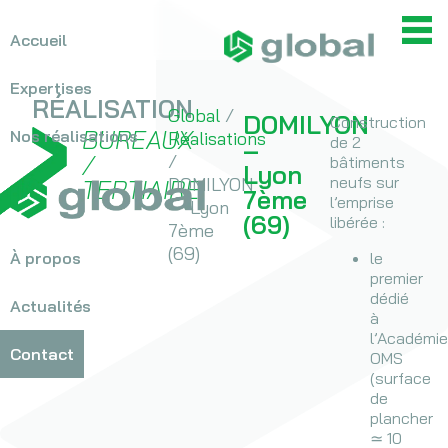
Accueil
> OPC
> MOEX
Expertises
RÉALISATION
Global
/
DOMILYON
Construction
BUREAUX
Nos réalisations
Réalisations
>
de 2
Hospitalier
–
/
/
bâtiments
>
Bureaux / Tertiaire
Lyon
neufs sur
DOMILYON
TERTIAIRE
>
Scolaires
7ème
l’emprise
– Lyon
>
Équipements
(69)
libérée :
7ème
sportifs
(69)
À propos
>
le
Historique
Culturel
premier
>
Logements
Valeurs
dédié
Actualités
Voir toutes les réalisations
>
Autres
à
Équipe
l’Académie
Contact
OMS
Nous rejoindre
(surface
de
plancher
≃ 10