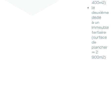
400m2)
le
deuxième
dédié
à un
immeuble
tertiaire
(surface
de
plancher
≃ 2
900m2)