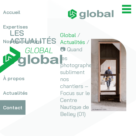
Accueil
> OPC
> MOEX
Expertises
LES
Global
/
ACTUALITÉS
Nos réalisations
Actualités
/
>
Hospitalier
GLOBAL
📷 Quand
>
Bureaux / Tertiaire
>
les
Scolaires
>
photographes
Équipements
subliment
sportifs
À propos
>
nos
Historique
Culturel
chantiers –
>
Logements
Valeurs
Focus sur le
Actualités
Voir toutes les réalisations
>
Autres
Équipe
Centre
Nautique de
Contact
Nous rejoindre
Belley (01)