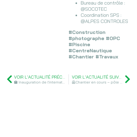
Bureau de contrôle :
@SOCOTEC
Coordination SPS :
@ALPES CONTROLES
#Construction
#photographe #OPC
#Piscine
#CentreNautique
#Chantier #Travaux
VOIR L'ACTUALITÉ PRÉCÉDENTE
VOIR L'ACTUALITÉ SUIVANTE
🏫 Inauguration de l’internat et du gymnase Denis Lathoud du lycée international Jean Perrin à Lyon
🦺Chantier en cours – pôle auditorium, syndicat et CSE du siège de BOSCH France
ALORS, PRÊT À
CONSTRUIRE VOTRE HISTOIRE ?